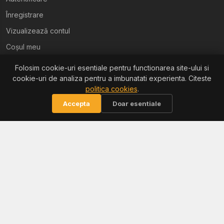
Înregistrare
Vizualizează contul
Coșul meu
Folosim cookie-uri esentiale pentru functionarea site-ului si
Ajutor
cookie-uri de analiza pentru a imbunatati experienta. Citeste
politica cookies
.
Termeni și condiții
Accepta
Doar esentiale
Politica de confidențialitate
Politica de retur
Politica cookies
Informații
Reclamații / ANPC
Soluționarea litigiilor