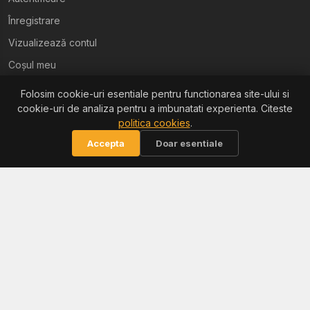
Înregistrare
Vizualizează contul
Coșul meu
Folosim cookie-uri esentiale pentru functionarea site-ului si
Ajutor
cookie-uri de analiza pentru a imbunatati experienta. Citeste
politica cookies
.
Termeni și condiții
Accepta
Doar esentiale
Politica de confidențialitate
Politica de retur
Politica cookies
Informații
Reclamații / ANPC
Soluționarea litigiilor