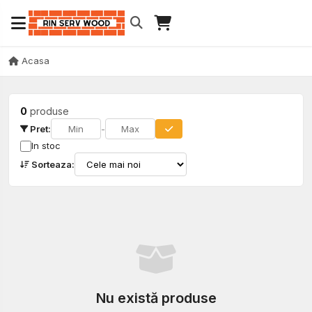
Acasa
0
produse
Pret:
-
In stoc
Sorteaza:
Nu există produse