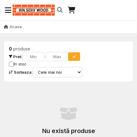
Acasa
0
produse
Pret:
-
In stoc
Sorteaza:
Nu există produse