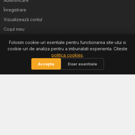
Autentificare
Înregistrare
Vizualizează contul
Coșul meu
Folosim cookie-uri esentiale pentru functionarea site-ului si
Ajutor
cookie-uri de analiza pentru a imbunatati experienta. Citeste
politica cookies
.
Termeni și condiții
Accepta
Doar esentiale
Politica de confidențialitate
Politica de retur
Politica cookies
Informații
Reclamații / ANPC
Soluționarea litigiilor