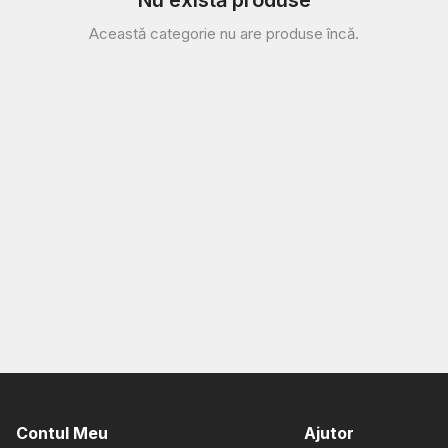
Nu există produse
Această categorie nu are produse încă.
Contul Meu
Ajutor