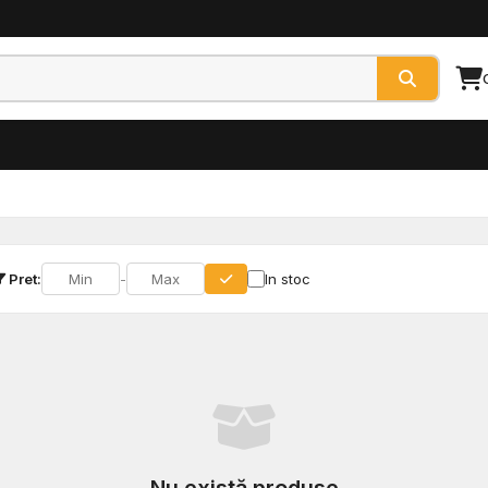
Pret:
-
In stoc