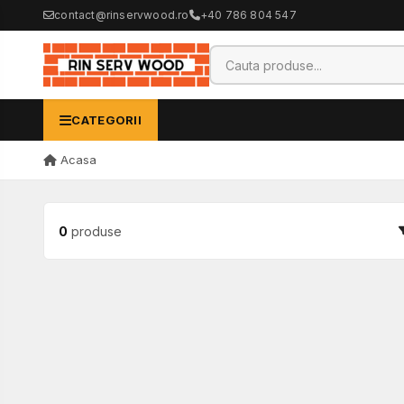
contact@rinservwood.ro
+40 786 804 547
CATEGORII
Acasa
0
produse