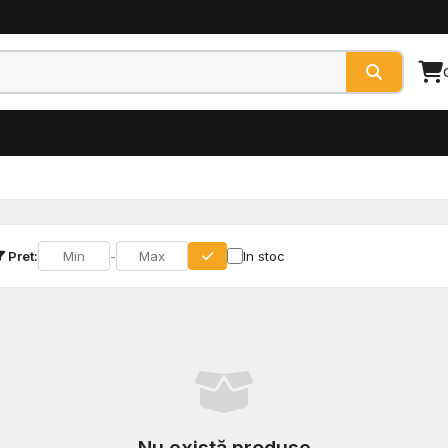
Pret:
-
In stoc