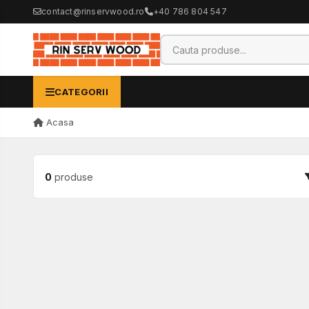
contact@rinservwood.ro
+40 786 804 547
CATEGORII
Acasa
0
produse