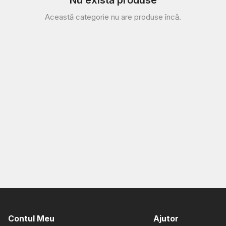
Nu există produse
Această categorie nu are produse încă.
Contul Meu
Ajutor