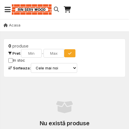
Acasa
0
produse
Pret:
-
In stoc
Sorteaza:
Nu există produse