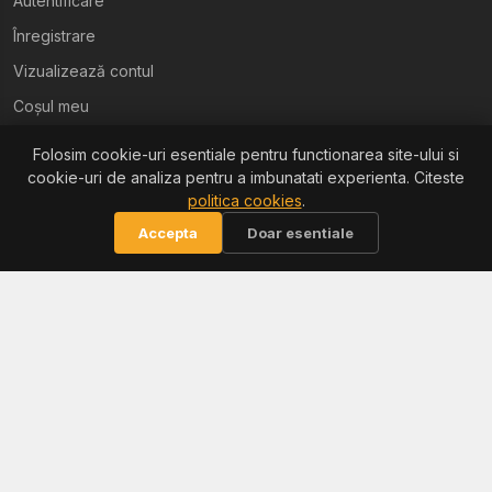
Autentificare
Înregistrare
Vizualizează contul
Coșul meu
Folosim cookie-uri esentiale pentru functionarea site-ului si
Ajutor
cookie-uri de analiza pentru a imbunatati experienta. Citeste
politica cookies
.
Termeni și condiții
Accepta
Doar esentiale
Politica de confidențialitate
Politica de retur
Politica cookies
Informații
Reclamații / ANPC
Soluționarea litigiilor