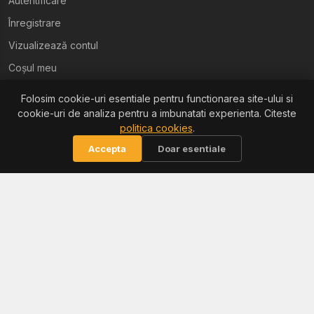
Autentificare
Înregistrare
Vizualizează contul
Coșul meu
Folosim cookie-uri esentiale pentru functionarea site-ului si
Ajutor
cookie-uri de analiza pentru a imbunatati experienta. Citeste
politica cookies
.
Termeni și condiții
Accepta
Doar esentiale
Politica de confidențialitate
Politica de retur
Politica cookies
Informații
Reclamații / ANPC
Soluționarea litigiilor