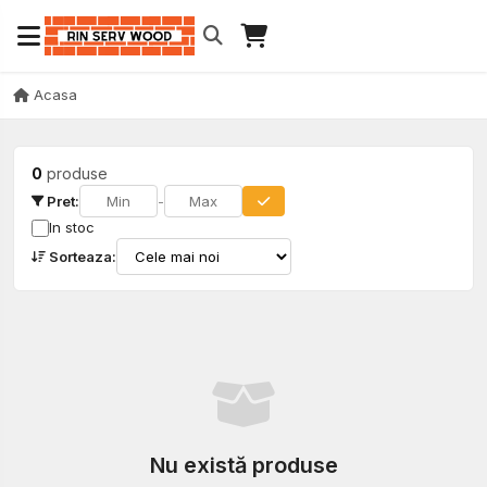
Acasa
0
produse
Pret:
-
In stoc
Sorteaza:
Nu există produse