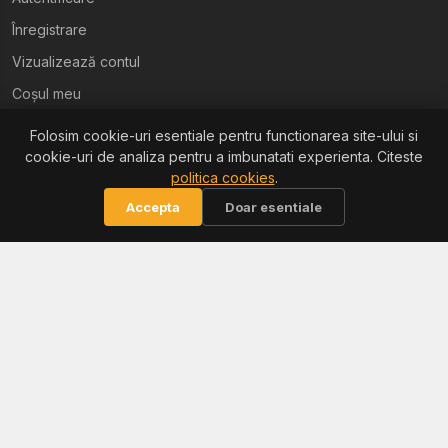
Înregistrare
Vizualizează contul
Coșul meu
Folosim cookie-uri esentiale pentru functionarea site-ului si
Ajutor
cookie-uri de analiza pentru a imbunatati experienta. Citeste
politica cookies
.
Termeni și condiții
Accepta
Doar esentiale
Politica de confidențialitate
Politica de retur
Politica cookies
Informații
Reclamații / ANPC
Soluționarea litigiilor