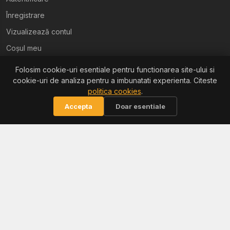
Înregistrare
Vizualizează contul
Coșul meu
Folosim cookie-uri esentiale pentru functionarea site-ului si
Ajutor
cookie-uri de analiza pentru a imbunatati experienta. Citeste
politica cookies
.
Termeni și condiții
Accepta
Doar esentiale
Politica de confidențialitate
Politica de retur
Politica cookies
Informații
Reclamații / ANPC
Soluționarea litigiilor