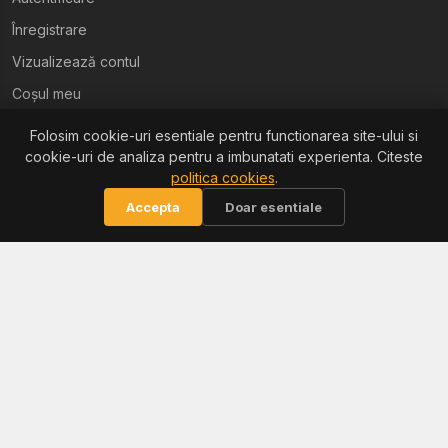
Înregistrare
Vizualizează contul
Coșul meu
Folosim cookie-uri esentiale pentru functionarea site-ului si
Ajutor
cookie-uri de analiza pentru a imbunatati experienta. Citeste
politica cookies
.
Termeni și condiții
Accepta
Doar esentiale
Politica de confidențialitate
Politica de retur
Politica cookies
Informații
Reclamații / ANPC
Soluționarea litigiilor