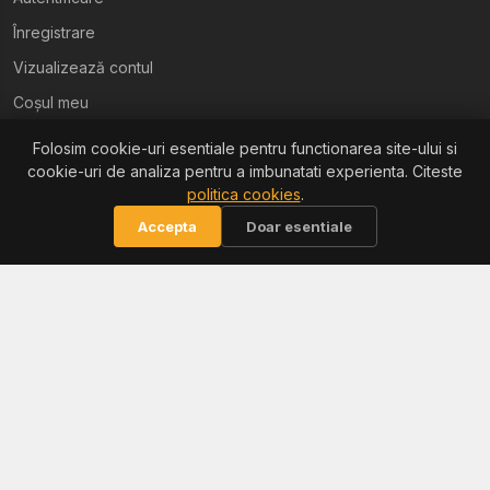
Înregistrare
Vizualizează contul
Coșul meu
Folosim cookie-uri esentiale pentru functionarea site-ului si
Ajutor
cookie-uri de analiza pentru a imbunatati experienta. Citeste
politica cookies
.
Termeni și condiții
Accepta
Doar esentiale
Politica de confidențialitate
Politica de retur
Politica cookies
Informații
Reclamații / ANPC
Soluționarea litigiilor