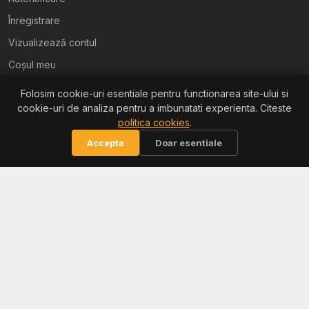
Înregistrare
Vizualizează contul
Coșul meu
Folosim cookie-uri esentiale pentru functionarea site-ului si
Ajutor
cookie-uri de analiza pentru a imbunatati experienta. Citeste
politica cookies
.
Termeni și condiții
Accepta
Doar esentiale
Politica de confidențialitate
Politica de retur
Politica cookies
Informații
Reclamații / ANPC
Soluționarea litigiilor