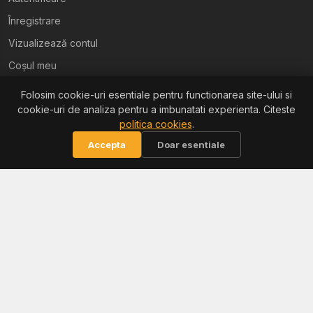
Înregistrare
Vizualizează contul
Coșul meu
Folosim cookie-uri esentiale pentru functionarea site-ului si
Ajutor
cookie-uri de analiza pentru a imbunatati experienta. Citeste
politica cookies
.
Termeni și condiții
Accepta
Doar esentiale
Politica de confidențialitate
Politica de retur
Politica cookies
Informații
Reclamații / ANPC
Soluționarea litigiilor