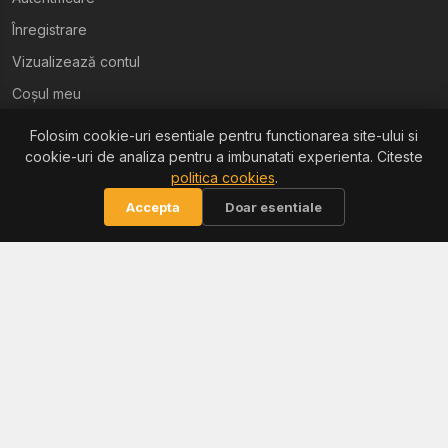
Înregistrare
Vizualizează contul
Coșul meu
Folosim cookie-uri esentiale pentru functionarea site-ului si
Ajutor
cookie-uri de analiza pentru a imbunatati experienta. Citeste
politica cookies
.
Termeni și condiții
Accepta
Doar esentiale
Politica de confidențialitate
Politica de retur
Politica cookies
Informații
Reclamații / ANPC
Soluționarea litigiilor