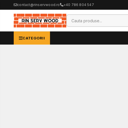
contact@rinservwood.ro
+40 786 804 547
CATEGORII