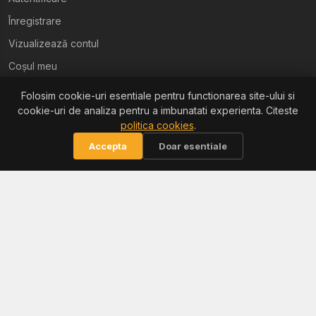
Înregistrare
Vizualizează contul
Coșul meu
Folosim cookie-uri esentiale pentru functionarea site-ului si
Ajutor
cookie-uri de analiza pentru a imbunatati experienta. Citeste
politica cookies
.
Termeni și condiții
Accepta
Doar esentiale
Politica de confidențialitate
Politica de retur
Politica cookies
Informații
Reclamații / ANPC
Soluționarea litigiilor