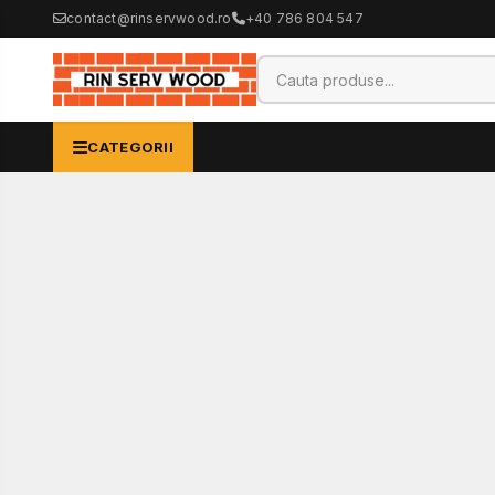
contact@rinservwood.ro
+40 786 804 547
CATEGORII