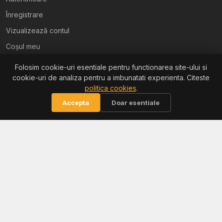
Înregistrare
Vizualizează contul
Coșul meu
Folosim cookie-uri esentiale pentru functionarea site-ului si
Ajutor
cookie-uri de analiza pentru a imbunatati experienta. Citeste
politica cookies
.
Termeni și condiții
Accepta
Doar esentiale
Politica de confidențialitate
Politica de retur
Politica cookies
Informații
Reclamații / ANPC
Soluționarea litigiilor