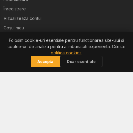
Înregistrare
Vizualizează contul
Coșul meu
Folosim cookie-uri esentiale pentru functionarea site-ului si
Ajutor
cookie-uri de analiza pentru a imbunatati experienta. Citeste
politica cookies
.
Termeni și condiții
Accepta
Doar esentiale
Politica de confidențialitate
Politica de retur
Politica cookies
Informații
Reclamații / ANPC
Soluționarea litigiilor