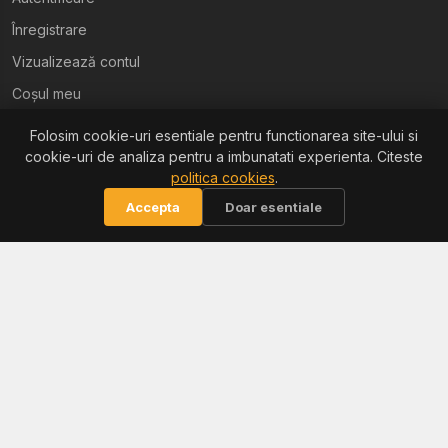
Înregistrare
Vizualizează contul
Coșul meu
Folosim cookie-uri esentiale pentru functionarea site-ului si
Ajutor
cookie-uri de analiza pentru a imbunatati experienta. Citeste
politica cookies
.
Termeni și condiții
Accepta
Doar esentiale
Politica de confidențialitate
Politica de retur
Politica cookies
Informații
Reclamații / ANPC
Soluționarea litigiilor