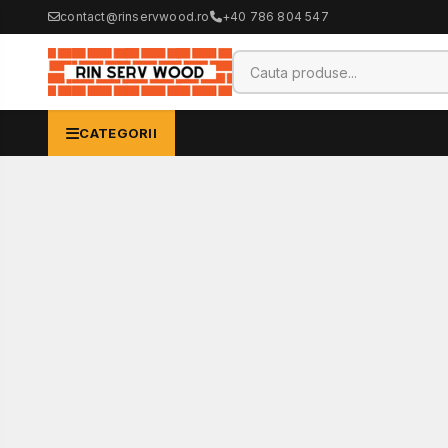
contact@rinservwood.ro
+40 786 804 547
CATEGORII