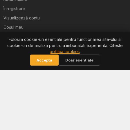
Înregistrare
Vizualizează contul
Coșul meu
Folosim cookie-uri esentiale pentru functionarea site-ului si
Ajutor
cookie-uri de analiza pentru a imbunatati experienta. Citeste
politica cookies
.
Termeni și condiții
Accepta
Doar esentiale
Politica de confidențialitate
Politica de retur
Politica cookies
Informații
Reclamații / ANPC
Soluționarea litigiilor