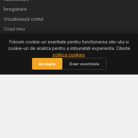
Înregistrare
Vizualizează contul
Coșul meu
Folosim cookie-uri esentiale pentru functionarea site-ului si
Ajutor
cookie-uri de analiza pentru a imbunatati experienta. Citeste
politica cookies
.
Termeni și condiții
Accepta
Doar esentiale
Politica de confidențialitate
Politica de retur
Politica cookies
Informații
Reclamații / ANPC
Soluționarea litigiilor