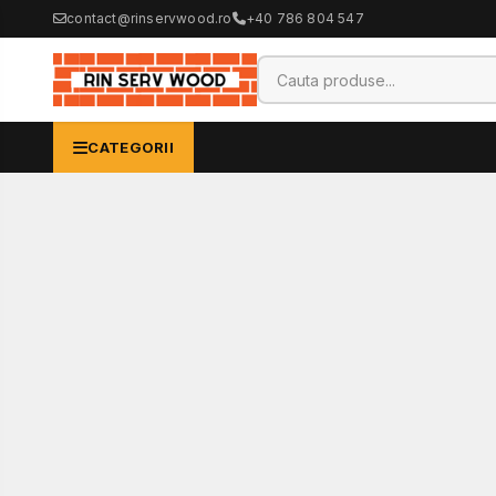
contact@rinservwood.ro
+40 786 804 547
CATEGORII