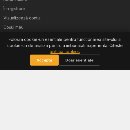
Înregistrare
Vizualizează contul
Coșul meu
Folosim cookie-uri esentiale pentru functionarea site-ului si
Ajutor
cookie-uri de analiza pentru a imbunatati experienta. Citeste
politica cookies
.
Termeni și condiții
Accepta
Doar esentiale
Politica de confidențialitate
Politica de retur
Politica cookies
Informații
Reclamații / ANPC
Soluționarea litigiilor