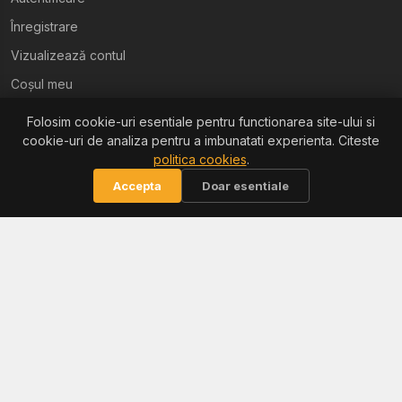
Înregistrare
Vizualizează contul
Coșul meu
Folosim cookie-uri esentiale pentru functionarea site-ului si
Ajutor
cookie-uri de analiza pentru a imbunatati experienta. Citeste
politica cookies
.
Termeni și condiții
Accepta
Doar esentiale
Politica de confidențialitate
Politica de retur
Politica cookies
Informații
Reclamații / ANPC
Soluționarea litigiilor