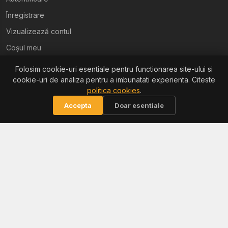
Înregistrare
Vizualizează contul
Coșul meu
Folosim cookie-uri esentiale pentru functionarea site-ului si
Ajutor
cookie-uri de analiza pentru a imbunatati experienta. Citeste
politica cookies
.
Termeni și condiții
Accepta
Doar esentiale
Politica de confidențialitate
Politica de retur
Politica cookies
Informații
Reclamații / ANPC
Soluționarea litigiilor