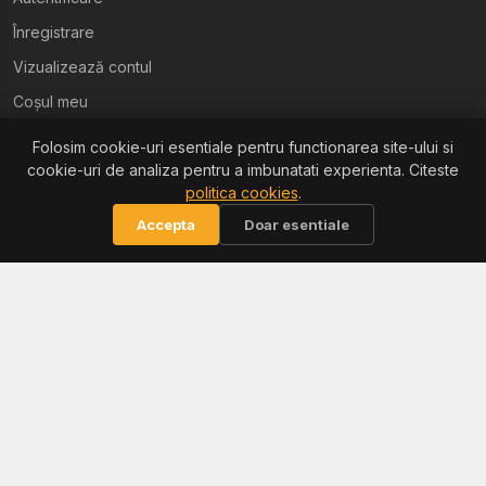
Înregistrare
Vizualizează contul
Coșul meu
Folosim cookie-uri esentiale pentru functionarea site-ului si
Ajutor
cookie-uri de analiza pentru a imbunatati experienta. Citeste
politica cookies
.
Termeni și condiții
Accepta
Doar esentiale
Politica de confidențialitate
Politica de retur
Politica cookies
Informații
Reclamații / ANPC
Soluționarea litigiilor