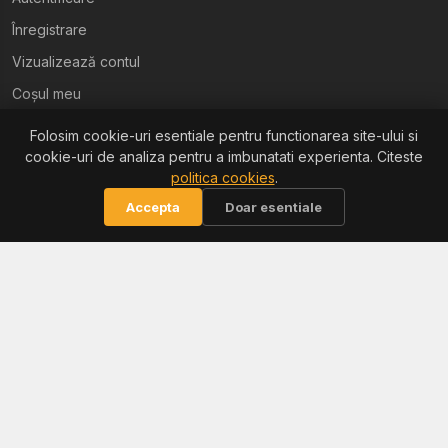
Înregistrare
Vizualizează contul
Coșul meu
Folosim cookie-uri esentiale pentru functionarea site-ului si
Ajutor
cookie-uri de analiza pentru a imbunatati experienta. Citeste
politica cookies
.
Termeni și condiții
Accepta
Doar esentiale
Politica de confidențialitate
Politica de retur
Politica cookies
Informații
Reclamații / ANPC
Soluționarea litigiilor