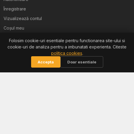
Înregistrare
Vizualizează contul
Coșul meu
Folosim cookie-uri esentiale pentru functionarea site-ului si
Ajutor
cookie-uri de analiza pentru a imbunatati experienta. Citeste
politica cookies
.
Termeni și condiții
Accepta
Doar esentiale
Politica de confidențialitate
Politica de retur
Politica cookies
Informații
Reclamații / ANPC
Soluționarea litigiilor