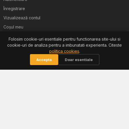
Înregistrare
Vizualizează contul
Coșul meu
Folosim cookie-uri esentiale pentru functionarea site-ului si
Ajutor
cookie-uri de analiza pentru a imbunatati experienta. Citeste
politica cookies
.
Termeni și condiții
Accepta
Doar esentiale
Politica de confidențialitate
Politica de retur
Politica cookies
Informații
Reclamații / ANPC
Soluționarea litigiilor