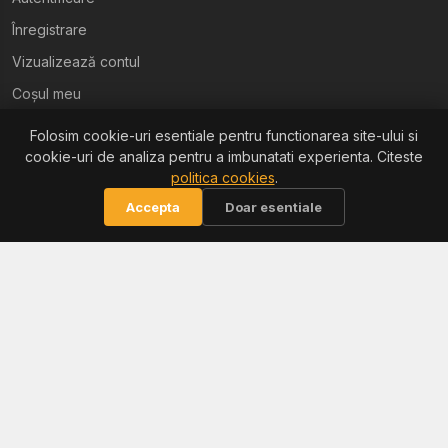
Înregistrare
Vizualizează contul
Coșul meu
Folosim cookie-uri esentiale pentru functionarea site-ului si
Ajutor
cookie-uri de analiza pentru a imbunatati experienta. Citeste
politica cookies
.
Termeni și condiții
Accepta
Doar esentiale
Politica de confidențialitate
Politica de retur
Politica cookies
Informații
Reclamații / ANPC
Soluționarea litigiilor