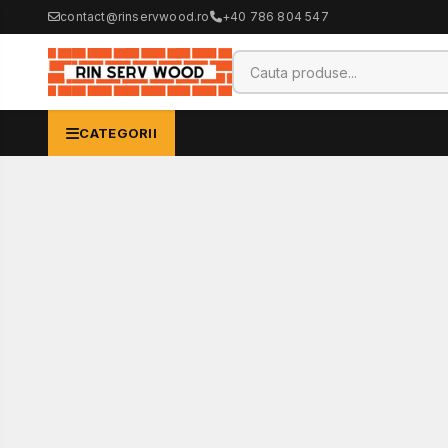
contact@rinservwood.ro
+40 786 804 547
CATEGORII