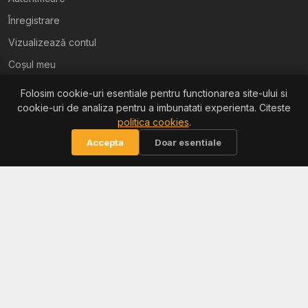
Înregistrare
Vizualizează contul
Coșul meu
Folosim cookie-uri esentiale pentru functionarea site-ului si
Ajutor
cookie-uri de analiza pentru a imbunatati experienta. Citeste
politica cookies
.
Termeni și condiții
Accepta
Doar esentiale
Politica de confidențialitate
Politica de retur
Politica cookies
Informații
Reclamații / ANPC
Soluționarea litigiilor