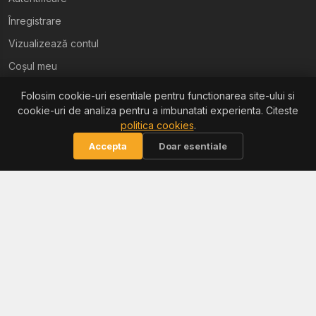
Înregistrare
Vizualizează contul
Coșul meu
Folosim cookie-uri esentiale pentru functionarea site-ului si
Ajutor
cookie-uri de analiza pentru a imbunatati experienta. Citeste
politica cookies
.
Termeni și condiții
Accepta
Doar esentiale
Politica de confidențialitate
Politica de retur
Politica cookies
Informații
Reclamații / ANPC
Soluționarea litigiilor