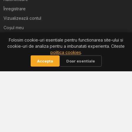
Înregistrare
Vizualizează contul
Coșul meu
Folosim cookie-uri esentiale pentru functionarea site-ului si
Ajutor
cookie-uri de analiza pentru a imbunatati experienta. Citeste
politica cookies
.
Termeni și condiții
Accepta
Doar esentiale
Politica de confidențialitate
Politica de retur
Politica cookies
Informații
Reclamații / ANPC
Soluționarea litigiilor