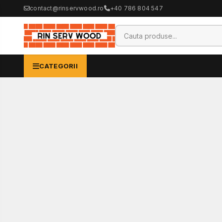
contact@rinservwood.ro
+40 786 804 547
CATEGORII