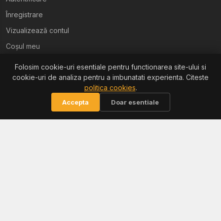
Înregistrare
Vizualizează contul
Coșul meu
Folosim cookie-uri esentiale pentru functionarea site-ului si
Ajutor
cookie-uri de analiza pentru a imbunatati experienta. Citeste
politica cookies
.
Termeni și condiții
Accepta
Doar esentiale
Politica de confidențialitate
Politica de retur
Politica cookies
Informații
Reclamații / ANPC
Soluționarea litigiilor