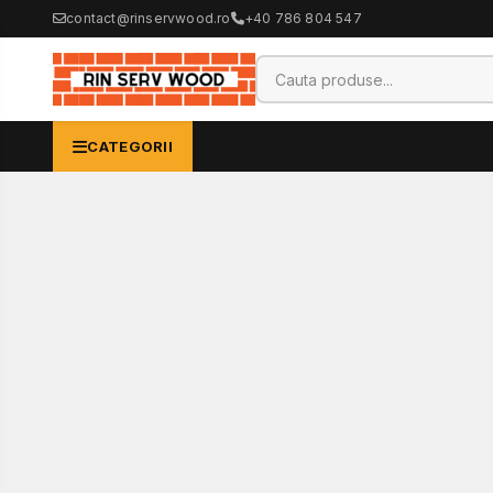
contact@rinservwood.ro
+40 786 804 547
CATEGORII