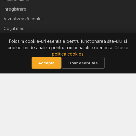
Înregistrare
Vizualizează contul
Coșul meu
Folosim cookie-uri esentiale pentru functionarea site-ului si
Ajutor
cookie-uri de analiza pentru a imbunatati experienta. Citeste
politica cookies
.
Termeni și condiții
Accepta
Doar esentiale
Politica de confidențialitate
Politica de retur
Politica cookies
Informații
Reclamații / ANPC
Soluționarea litigiilor